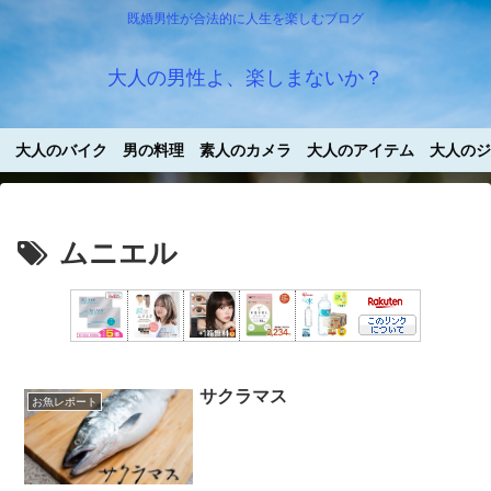
既婚男性が合法的に人生を楽しむブログ
大人の男性よ、楽しまないか？
大人のバイク
男の料理
素人のカメラ
大人のアイテム
大人のジ
ムニエル
サクラマス
お魚レポート