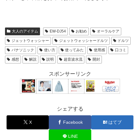
大人のアイテム
EW-DJ54
お勧め
オーラルケア
ジェットウォッシャー
ジェットウォッシャードルツ
ドルツ
パナソニック
使い方
使ってみた
使用感
口コミ
感想
解説
説明
超音波水流
開封
スポンサーリンク
シェアする
X
Facebook
はてブ
LINE