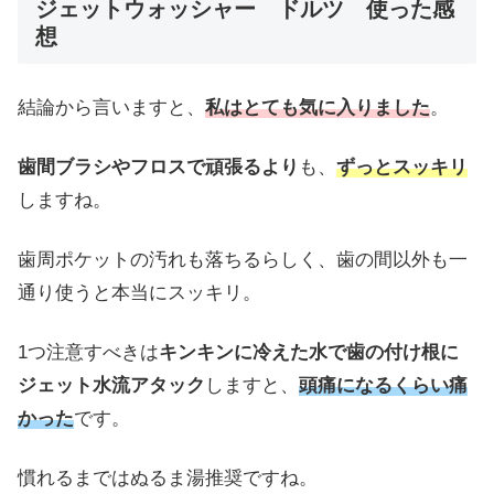
ジェットウォッシャー ドルツ 使った感
想
結論から言いますと、
私はとても気に入りました
。
歯間ブラシやフロスで頑張るより
も、
ずっとスッキリ
しますね。
歯周ポケットの汚れも落ちるらしく、歯の間以外も一
通り使うと本当にスッキリ。
1つ注意すべきは
キンキンに冷えた水で歯の付け根に
ジェット水流アタック
しますと、
頭痛になるくらい痛
かった
です。
慣れるまではぬるま湯推奨ですね。