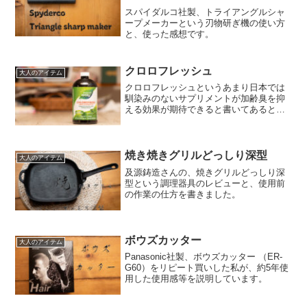
スパイダルコ社製、トライアングルシャ
ープメーカーという刃物研ぎ機の使い方
と、使った感想です。
クロロフレッシュ
大人のアイテム
クロロフレッシュというあまり日本では
馴染みのないサプリメントが加齢臭を抑
える効果が期待できると書いてあると妻
が見つけて来たので私の体で実験です。1
ヶ月程のみ続けて現れた体の変化をレビ
ューしています。
焼き焼きグリルどっしり深型
大人のアイテム
及源鋳造さんの、焼きグリルどっしり深
型という調理器具のレビューと、使用前
の作業の仕方を書きました。
ボウズカッター
大人のアイテム
Panasonic社製、ボウズカッター （ER-
G60）をリピート買いした私が、約5年使
用した使用感等を説明しています。