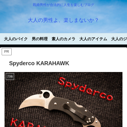
既婚男性が合法的に人生を楽しむブログ
大人の男性よ、楽しまないか？
大人のバイク
男の料理
素人のカメラ
大人のアイテム
大人のジ
PR
Spyderco KARAHAWK
刃物