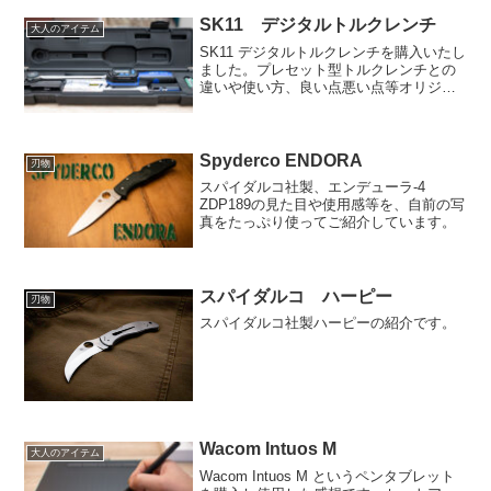
SK11 デジタルトルクレンチ
大人のアイテム
SK11 デジタルトルクレンチを購入いたし
ました。プレセット型トルクレンチとの
違いや使い方、良い点悪い点等オリジナ
ルの画像を沢山使って説明しています。
Spyderco ENDORA
刃物
スパイダルコ社製、エンデューラ-4
ZDP189の見た目や使用感等を、自前の写
真をたっぷり使ってご紹介しています。
スパイダルコ ハーピー
刃物
スパイダルコ社製ハーピーの紹介です。
Wacom Intuos M
大人のアイテム
Wacom Intuos M というペンタブレット