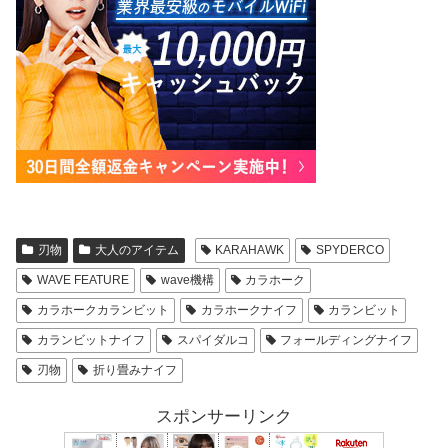
刃物
大人のアイテム
KARAHAWK
SPYDERCO
WAVE FEATURE
wave機構
カラホーク
カラホークカランビット
カラホークナイフ
カランビット
カランビットナイフ
スパイダルコ
フォールディングナイフ
刃物
折り畳みナイフ
スポンサーリンク