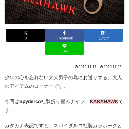
X
Facebook
はてブ
LINE
2019.11.17
2019.11.26
少年の心を忘れない大人男子の為にお送りする、大人
のアイテムのコーナーです。
今回は
Spyderco
社製折り畳みナイフ、
KARAHAWK
で
す。
カタカナ表記ですと、スパイダルコ社製カラホークと