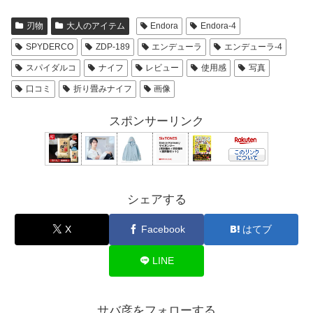
刃物
大人のアイテム
Endora
Endora-4
SPYDERCO
ZDP-189
エンデューラ
エンデューラ-4
スパイダルコ
ナイフ
レビュー
使用感
写真
口コミ
折り畳みナイフ
画像
スポンサーリンク
シェアする
X
Facebook
はてブ
LINE
サバ彦をフォローする