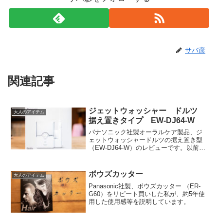
サバ彦
関連記事
ジェットウォッシャー ドルツ
大人のアイテム
据え置きタイプ EW-DJ64-W
パナソニック社製オーラルケア製品、ジ
ェットウォッシャードルツの据え置き型
（EW-DJ64-W）のレビューです。以前に
使用していたコードレスタイプからの買
い替えなので、比較も含めて自前の画像
を沢山使って解説しています。
ボウズカッター
大人のアイテム
Panasonic社製、ボウズカッター （ER-
G60）をリピート買いした私が、約5年使
用した使用感等を説明しています。