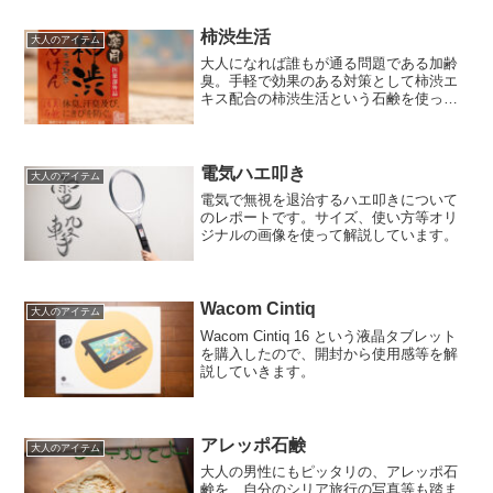
柿渋生活
大人のアイテム
大人になれば誰もが通る問題である加齢
臭。手軽で効果のある対策として柿渋エ
キス配合の柿渋生活という石鹸を使って
みたレポートです。
電気ハエ叩き
大人のアイテム
電気で無視を退治するハエ叩きについて
のレポートです。サイズ、使い方等オリ
ジナルの画像を使って解説しています。
Wacom Cintiq
大人のアイテム
Wacom Cintiq 16 という液晶タブレット
を購入したので、開封から使用感等を解
説していきます。
アレッポ石鹸
大人のアイテム
大人の男性にもピッタリの、アレッポ石
鹸を、自分のシリア旅行の写真等も踏ま