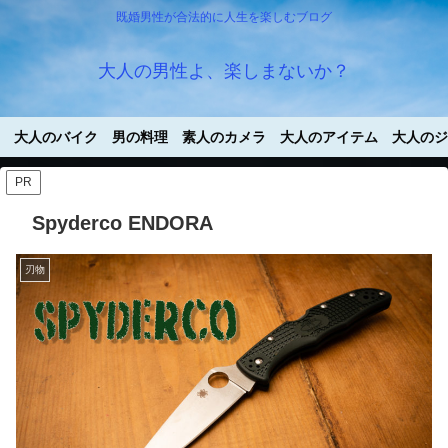
既婚男性が合法的に人生を楽しむブログ
大人の男性よ、楽しまないか？
大人のバイク
男の料理
素人のカメラ
大人のアイテム
大人のジ
PR
Spyderco ENDORA
刃物