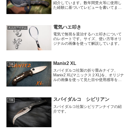
紹介しています。数年間焚火等に使用し
た経験に基づいてレビューを書いてま
す。
電気ハエ叩き
大人のアイテム
電気で無視を退治するハエ叩きについて
のレポートです。サイズ、使い方等オリ
ジナルの画像を使って解説しています。
Manix2 XL
刃物
スパイダルコ社製の折り畳みナイフ、
Manix2 XL(マニックス２XL)を、オリジナ
ルの画像を使って見た目や使用感等をレ
ビューしています。
スパイダルコ シビリアン
刃物
スパイダルコ社製シビリアンナイフの紹
介です。