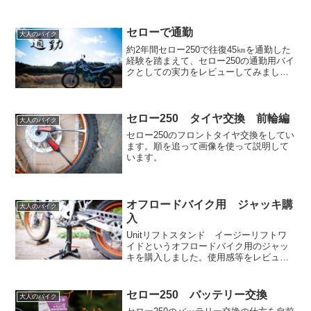
セローで通勤
大人のバイク
約2年間セロー250で往復45㎞を通勤した
経験を踏まえて、セロー250の通勤用バイ
クとしての実力をレビューしてみまし
た。
セロー250 タイヤ交換 前輪編
大人のバイク
セロー250のフロントタイヤ交換をしてい
ます。順を追って画像を使って説明して
います。
オフロードバイク用 ジャッキ購
大人のバイク
入
Unitリフトスタンド イージーリフトワ
イドというオフロードバイク用のジャッ
キを購入しました。使用感等をレビュー
しています。
セロー250 バッテリー交換
大人のバイク