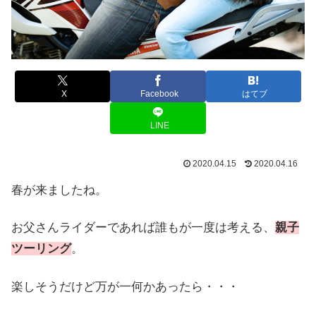
X
Facebook
はてブ
LINE
2020.04.15
2020.04.16
春が来ましたね。
お父さんライダーであれば誰もが一度は考える、
親子
ツーリング
。
楽しそうだけど万が一何かあったら・・・