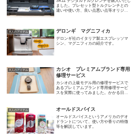
SK11 デジタルトルクレンチを購入いたし
ました。プレセット型トルクレンチとの
違いや使い方、良い点悪い点等オリジナ
ルの画像を沢山使って説明しています。
デロンギ マグニフィカ
大人のアイテム
デロンギ社のイタリア製エスプレッソマ
シン、マグニフィカの紹介です。
カシオ プレミアムブランド専用
大人のアイテム
修理サービス
カシオの上級モデル用の修理サービスで
あるプレミアムブランド専用修理サービ
スを実際に使ってみました。かかる日数
や実際の流れ等を画像を沢山使って解説
しています。
オールドスパイス
大人のアイテム
オールドスパイスというアメリカのデオ
ドラントについて、使い方や香りの特徴
等を解説しています。