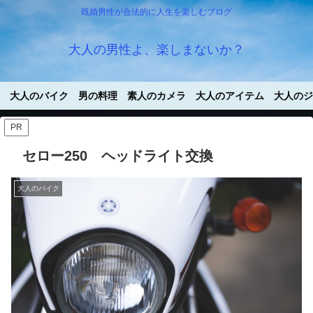
既婚男性が合法的に人生を楽しむブログ
大人の男性よ、楽しまないか？
大人のバイク
男の料理
素人のカメラ
大人のアイテム
大人のジ
PR
セロー250 ヘッドライト交換
大人のバイク