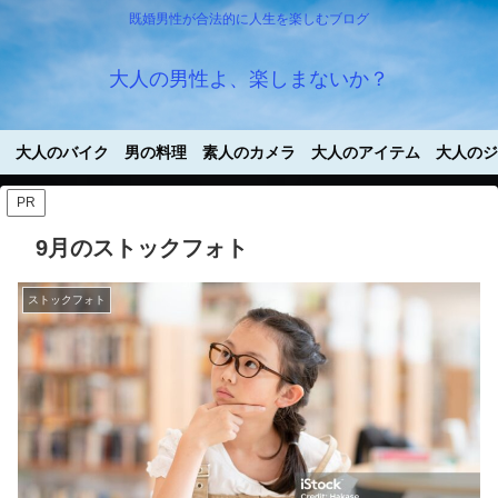
既婚男性が合法的に人生を楽しむブログ
大人の男性よ、楽しまないか？
大人のバイク
男の料理
素人のカメラ
大人のアイテム
大人のジ
PR
9月のストックフォト
ストックフォト