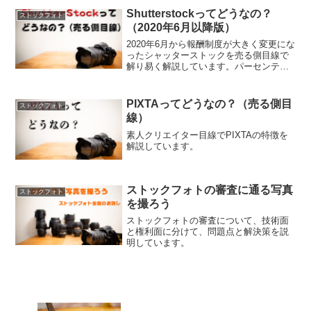
Shutterstockってどうなの？
ストックフォト
（2020年6月以降版）
2020年6月から報酬制度が大きく変更にな
ったシャッターストックを売る側目線で
解り易く解説しています。パーセンテー
ジでしか公表されていない報酬も、報酬
制度変更後3ヵ月の実態を正直に解説しま
す。
PIXTAってどうなの？（売る側目
ストックフォト
線）
素人クリエイター目線でPIXTAの特徴を
解説しています。
ストックフォトの審査に通る写真
ストックフォト
を撮ろう
ストックフォトの審査について、技術面
と権利面に分けて、問題点と解決策を説
明しています。