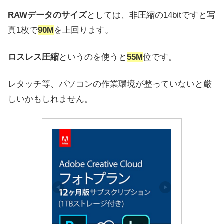
RAWデータのサイズ
としては、非圧縮の14bitですと写
真1枚で
90M
を上回ります。
ロスレス圧縮
というのを使うと
55M
位です。
レタッチ等、パソコンの作業環境が整っていないと厳
しいかもしれません。