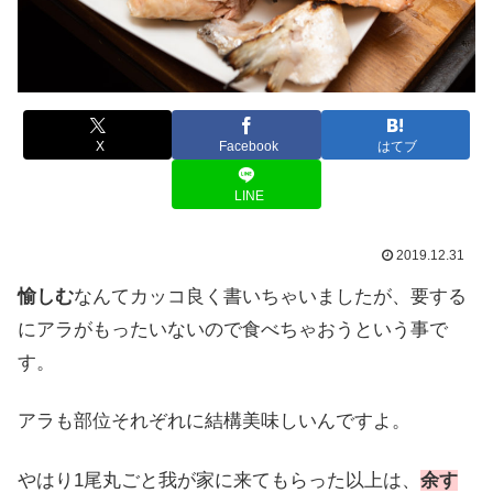
X
Facebook
はてブ
LINE
2019.12.31
愉しむ
なんてカッコ良く書いちゃいましたが、要する
にアラがもったいないので食べちゃおうという事で
す。
アラも部位それぞれに結構美味しいんですよ。
やはり1尾丸ごと我が家に来てもらった以上は、
余す