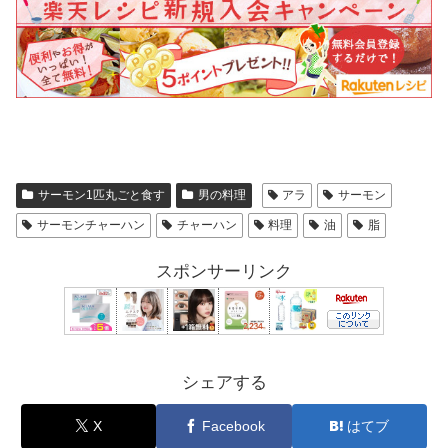
サーモン1匹丸ごと食す
男の料理
アラ
サーモン
サーモンチャーハン
チャーハン
料理
油
脂
スポンサーリンク
シェアする
X
Facebook
はてブ