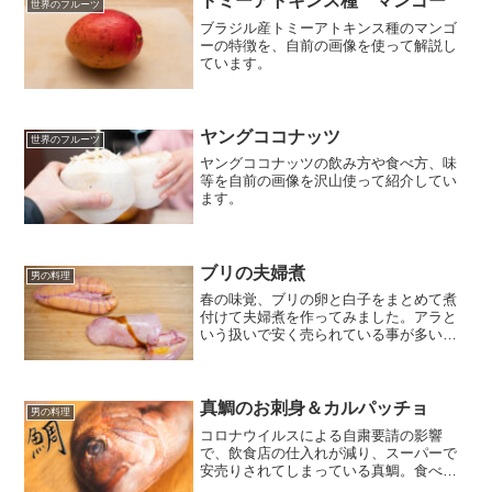
トミーアトキンス種 マンゴー
世界のフルーツ
ブラジル産トミーアトキンス種のマンゴ
ーの特徴を、自前の画像を使って解説し
ています。
ヤングココナッツ
世界のフルーツ
ヤングココナッツの飲み方や食べ方、味
等を自前の画像を沢山使って紹介してい
ます。
ブリの夫婦煮
男の料理
春の味覚、ブリの卵と白子をまとめて煮
付けて夫婦煮を作ってみました。アラと
いう扱いで安く売られている事が多いの
で、安くて美味しいオカズです。
真鯛のお刺身＆カルパッチョ
男の料理
コロナウイルスによる自粛要請の影響
で、飲食店の仕入れが減り、スーパーで
安売りされてしまっている真鯛。食べて
応援という形で今回は熊本産の養殖真鯛