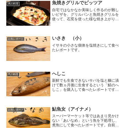
魚焼きグリルでピッツア
男の料理
自宅ではなかなか美味しく作るのが難し
いピザを、グリルパンと魚焼きグリルを
使って、石窯を使った様な焼き上がりで
美味しく作る方法を紹介しています。
いさき （小）
お魚レポート
イサキの小さな個体を塩焼きにして食べ
たレポートです。
へしこ
男の料理
新鮮でも生食できないサバを塩と糠に漬
けて数ヵ月後に生食するという「鯖のへ
しこ」を購入して食べたレポートです。
自前の画像を沢山使い、食べ方等を解説
しています。
鮎魚女（アイナメ）
お魚レポート
スーパーマーケット等ではあまり見かけ
ない「あいなめ」という魚を下処理し、
煮魚にして食べたレポートです。自前の