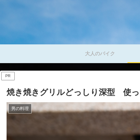
大人のバイク
PR
焼き焼きグリルどっしり深型 使
男の料理