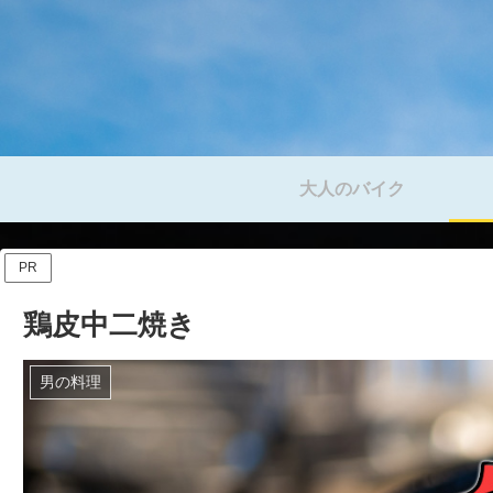
大人のバイク
PR
鶏皮中二焼き
男の料理