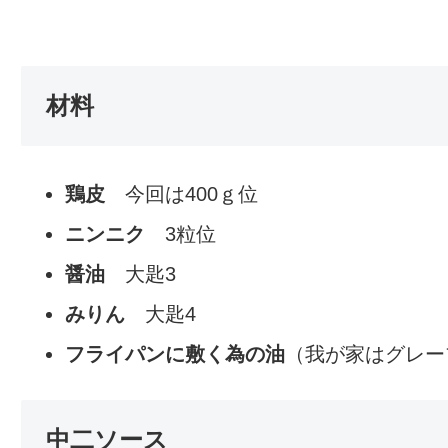
材料
鶏皮
今回は400ｇ位
ニンニク
3粒位
醤油
大匙3
みりん
大匙4
フライパンに敷く為の油
（我が家はグレー
中二ソース