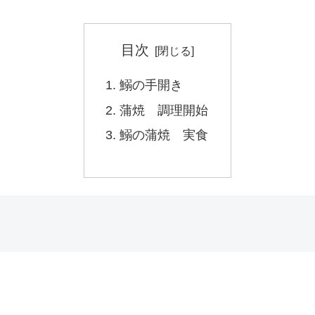
目次
鰯の手開き
蒲焼 調理開始
鰯の蒲焼 実食