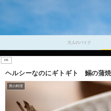
大人のバイク
PR
ヘルシーなのにギトギト 鰯の蒲焼
男の料理