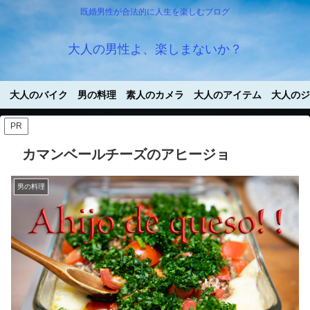
既婚男性が合法的に人生を楽しむブログ
大人の男性よ、楽しまないか？
大人のバイク
男の料理
素人のカメラ
大人のアイテム
大人のジ
PR
カマンベールチーズのアヒージョ
男の料理