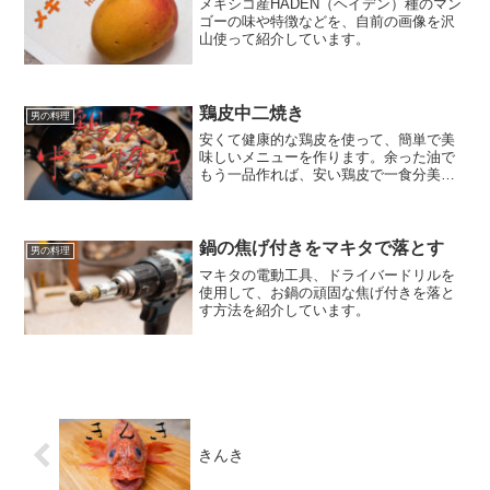
メキシコ産HADEN（ヘイデン）種のマン
ゴーの味や特徴などを、自前の画像を沢
山使って紹介しています。
鶏皮中二焼き
男の料理
安くて健康的な鶏皮を使って、簡単で美
味しいメニューを作ります。余った油で
もう一品作れば、安い鶏皮で一食分美味
しく出来てしまいます。
鍋の焦げ付きをマキタで落とす
男の料理
マキタの電動工具、ドライバードリルを
使用して、お鍋の頑固な焦げ付きを落と
す方法を紹介しています。
きんき