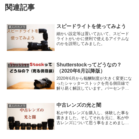
関連記事
スピードライトを使ってみよう
素人のカメラ
細かい設定等は置いておいて、スピード
ライトがいかに便利で使えるアイテムな
のかを説明してみました。
Shutterstockってどうなの？
ストックフォト
（2020年6月以降版）
2020年6月から報酬制度が大きく変更にな
ったシャッターストックを売る側目線で
解り易く解説しています。パーセンテー
ジでしか公表されていない報酬も、報酬
制度変更後3ヵ月の実態を正直に解説しま
す。
中古レンズの光と闇
素人のカメラ
私が中古レンズを購入し、体験した事を
書きました。そしてそれを元に、私が中
古レンズについて思う事をまとめまし
た。