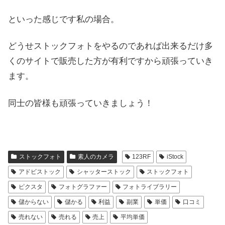
といった感じです私の場合。
どうせストックフォトをやるのであれば出来るだけ多
くのサイトで販売した方が有利ですから頑張っていき
ます。
同士の皆様も頑張っていきましょう！
ストックフォト
素人のカメラ
123RF
iStock
アドビストック
シャッターストック
ストックフォト
ピクスタ
フォトグラファー
フォトライブラリー
儲からない
儲かる
利益
副業
単価
口コミ
売れない
売れる
売上
平均単価