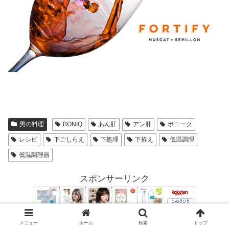
男の料理
BONIQ
あん肝
アン肝
ボニーク
レシピ
下ごしらえ
下処理
下拵え
低温調理
低温調理器
スポンサーリンク
メニュー
ホーム
検索
トップ