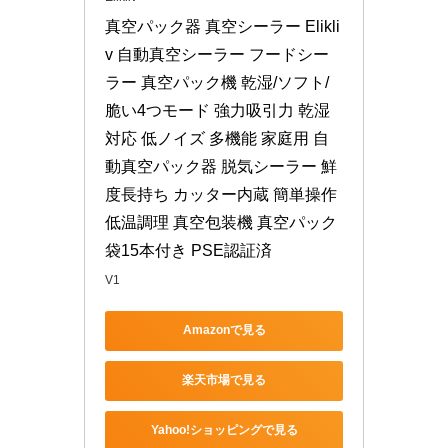
真空パック器 真空シーラー Elikli
v 自動真空シーラー フードシー
ラー 真空パック機 乾湿/ソフト/
脆い4つモード 強力吸引力 乾湿
対応 低ノイズ 多機能 家庭用 自
動真空パック器 脱気シーラー 鮮
度長持ち カッター内蔵 簡単操作 
低温調理 真空包装機 真空パック
袋15本付き PSE認証済
V1
Amazonで見る
楽天市場で見る
Yahoo!ショッピングで見る