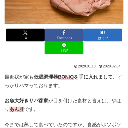
X
Facebook
はてブ
LINE
2020.01.18
2020.02.04
最近我が家も
低温調理器
BONIQ
を手に入れまして
、す
っかりハマっております。
お魚大好きサバ彦家
が目を付けた食材と言えば、やは
り
あん肝
です。
今までは蒸して食べていたのですが、食感がボソボソ