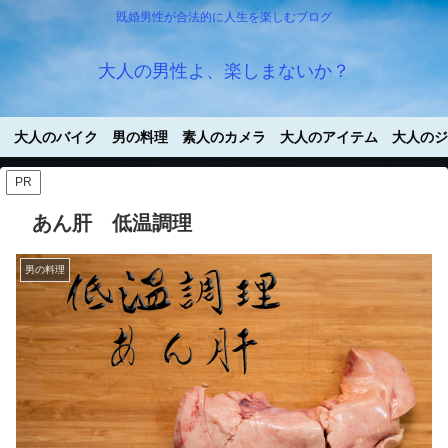
既婚男性が合法的に人生を楽しむブログ
大人の男性よ、楽しまないか？
大人のバイク
男の料理
素人のカメラ
大人のアイテム
大人のジ
PR
あん肝 低温調理
男の料理