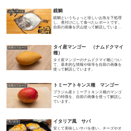
鏡鯛
お魚レポート
鏡鯛というちょっと珍しいお魚を下処理
し、煮付けにして食べたレポートです。
自前の画像を沢山使って解説していま
す。
タイ産マンゴー （ナムドクマイ
世界のフルーツ
種）
タイ産マンゴーのナムドクマイ種につい
て、基本的な情報や味等を自前の画像を
使って解説しています。
トミーアトキンス種 マンゴー
世界のフルーツ
ブラジル産トミーアトキンス種のマンゴ
ーの特徴を、自前の画像を使って解説し
ています。
イタリア風 サバ
男の料理
安くて美味しいサバを使い、チーズやオ