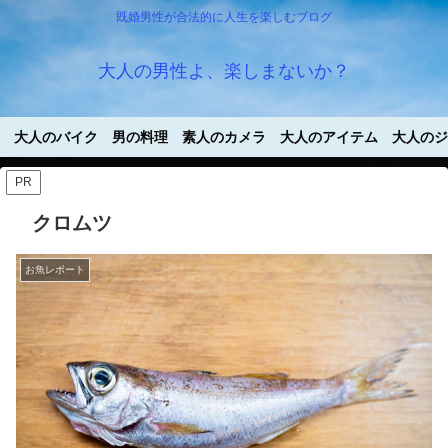
既婚男性が合法的に人生を楽しむブログ
大人の男性よ、楽しまないか？
大人のバイク
男の料理
素人のカメラ
大人のアイテム
大人のジ
PR
クロムツ
お魚レポート