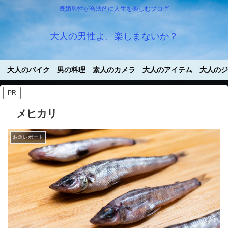
既婚男性が合法的に人生を楽しむブログ
大人の男性よ、楽しまないか？
大人のバイク
男の料理
素人のカメラ
大人のアイテム
大人のジ
PR
メヒカリ
お魚レポート