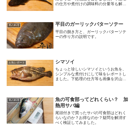
の仕方や煮付けの調味料の分量等も解説
しています。
平目のガーリックバターソテー
男の料理
平目の捌き方と、ガーリックバターソテ
ーの作り方の説明です。
シマソイ
お魚レポート
ちょっと珍しいシマソイというお魚を、
シンプルな煮付けにして味をレポートし
ました。下処理の仕方等も画像を沢山使
って解説しています。
魚の可食部ってどれくらい？ 加
男の料理
熱用サバ編
尾頭付きで買ったサバの可食部はどれく
らいなのか？お得なのか？疑問を解消す
べく検証してみました。