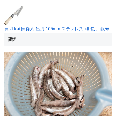
貝印 kai 関孫六 出刃 105mm ステンレス 和 包丁 銀寿
調理