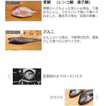
黄鯛 （レンコ鯛 連子鯛）
お魚レポート
黄鯛というちょっと珍しいお魚を、三枚
おろしにし、フライパンで焼いて食べて
みました。捌き方と味を、自前の画像を
沢山使ってレポートしています。
どんこ
お魚レポート
どんこという魚の、下処理の仕方、煮魚
にして食べたレポートです。
災害時のオフロードバイク
クロソイ