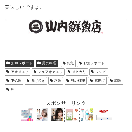
美味しいですよ。
お魚レポート
男の料理
お魚
お魚レポート
アオメエソ
マルアオメエソ
メヒカリ
レシピ
下処理
揚げ焼き
料理
男の料理
素揚げ
調理
魚
スポンサーリンク